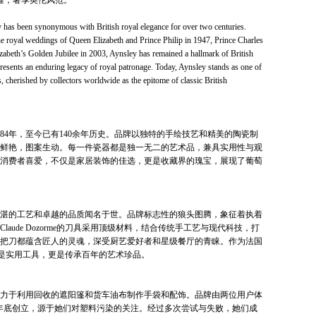
上荣耀，奢享英伦风范。
has been synonymous with British royal elegance for over two centuries.
the royal weddings of Queen Elizabeth and Prince Philip in 1947, Prince Charles
abeth’s Golden Jubilee in 2003, Aynsley has remained a hallmark of British
presents an enduring legacy of royal patronage. Today, Aynsley stands as one of
 cherished by collectors worldwide as the epitome of classic British
84年，至今已有140余年历史。品牌以独特的手绘技艺和精美的陶瓷制
鲜艳，图案生动。每一件瓷器都是独一无二的艺术品，兼具实用性与观
的瓷器深受全球消费者喜爱，不仅是家居装饰的佳选，更是收藏界的瑰宝，展现了葡萄
以精湛的工艺和卓越的品质闻名于世。品牌标志性的狼头图腾，象征着执着
aude Dozorme的刀具采用顶级材料，结合传统手工艺与现代科技，打
把刀都蕴含匠人的灵魂，深受厨艺爱好者和星级餐厅的青睐。作为法国
me不仅是实用工具，更是传承百年的艺术珍品。
力于利用回收的遮阳篷和货车油布制作手袋和配饰。品牌由两位用户体
ng于2019年底创立，源于她们对塑料污染的关注。经过多次尝试与失败，她们成