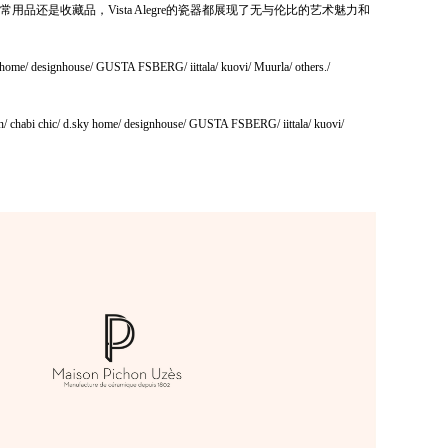
品还是收藏品，Vista Alegre的瓷器都展现了无与伦比的艺术魅力和
 home/ designhouse/ GUSTA FSBERG/ iittala/ kuovi/ Muurla/ others./
on/ chabi chic/ d.sky home/ designhouse/ GUSTA FSBERG/ iittala/ kuovi/