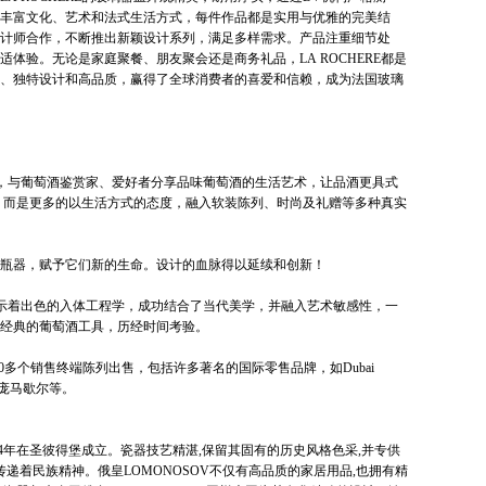
丰富文化、艺术和法式生活方式，每件作品都是实用与优雅的完美结
计师合作，不断推出新颖设计系列，满足多样需求。产品注重细节处
体验。无论是家庭聚餐、朋友聚会还是商务礼品，LA ROCHERE都是
、独特设计和高品质，赢得了全球消费者的喜爱和信赖，成为法国玻璃
6年三代以来，与葡萄酒鉴赏家、爱好者分享品味葡萄酒的生活艺术，让品酒更具式
，而是更多的以生活方式的态度，融入软装陈列、时尚及礼赠等多种真实
瓶器，赋予它们新的生命。设计的血脉得以延续和创新！
作品，都展示着出色的入体工程学，成功结合了当代美学，并融入艺术敏感性，一
经典的葡萄酒工具，历经时间考验。
洲的1,500多个销售终端陈列出售，包括许多著名的国际零售品牌，如Dubai
春天、勒庞马歇尔等。
44年在圣彼得堡成立。瓷器技艺精湛,保留其固有的历史风格色采,并专供
传递着民族精神。俄皇LOMONOSOV不仅有高品质的家居用品,也拥有精