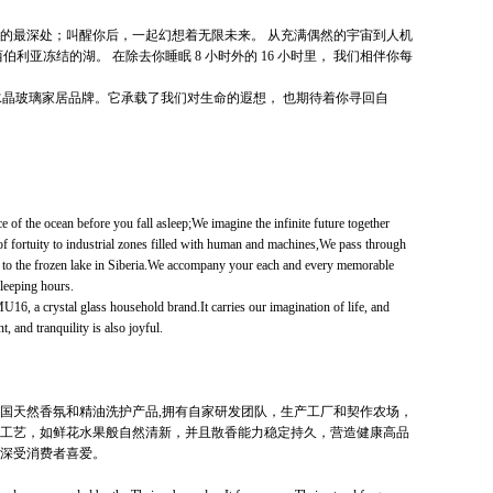
的最深处；叫醒你后，一起幻想着无限未来。 从充满偶然的宇宙到人机
利亚冻结的湖。 在除去你睡眠 8 小时外的 16 小时里， 我们相伴你每
一个水晶玻璃家居品牌。它承载了我们对生命的遐想， 也期待着你寻回自
 of the ocean before you fall asleep;We imagine the infinite future together
 fortuity to industrial zones filled with human and machines,We pass through
en to the frozen lake in Siberia.We accompany your each and every memorable
sleeping hours.
16, a crystal glass household brand.It carries our imagination of life, and
t, and tranquility is also joyful.
国天然香氛和精油洗护产品,拥有自家研发团队，生产工厂和契作农场，
工艺，如鲜花水果般自然清新，并且散香能力稳定持久，营造健康高品
深受消费者喜爱。