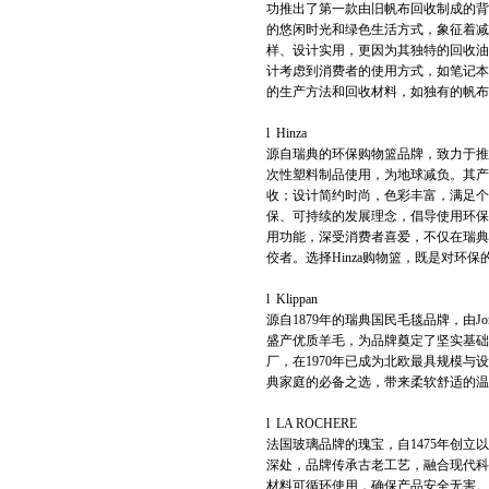
功推出了第一款由旧帆布回收制成的背包，
的悠闲时光和绿色生活方式，象征着减
样、设计实用，更因为其独特的回收油布
计考虑到消费者的使用方式，如笔记本
的生产方法和回收材料，如独有的帆布
l Hinza
源自瑞典的环保购物篮品牌，致力于推
次性塑料制品使用，为地球减负。其产
收；设计简约时尚，色彩丰富，满足个
保、可持续的发展理念，倡导使用环保
用功能，深受消费者喜爱，不仅在瑞典
佼者。选择Hinza购物篮，既是对环
l Klippan
源自1879年的瑞典国民毛毯品牌，由Jons 
盛产优质羊毛，为品牌奠定了坚实基础。
厂，在1970年已成为北欧最具规模
典家庭的必备之选，带来柔软舒适的温
l LA ROCHERE
法国玻璃品牌的瑰宝，自1475年创立以
深处，品牌传承古老工艺，融合现代科
材料可循环使用，确保产品安全无害。L