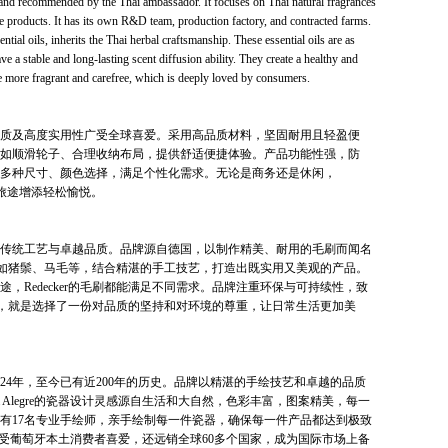
d recommended by the Thai ambassador. It focuses on Thai natural fragrances
re products. It has its own R&D team, production factory, and contracted farms.
ntial oils, inherits the Thai herbal craftsmanship. These essential oils are as
ve a stable and long-lasting scent diffusion ability. They create a healthy and
fe more fragrant and carefree, which is deeply loved by consumers.
质及高度实用性广受全球喜爱。采用高品质材料，坚固耐用且轻盈便
如顺滑轮子、合理收纳布局，提供舒适便捷体验。产品功能性强，防
多种尺寸、颜色选择，满足个性化需求。无论是商务还是休闲，
为旅途增添轻松愉悦。
传统工艺与卓越品质。品牌源自德国，以制作精美、耐用的毛刷而闻名
材料，如猪鬃、马毛等，结合精湛的手工技艺，打造出既实用又美观的产品。
，Redecker的毛刷都能满足不同需求。品牌注重环保与可持续性，致
ker，就是选择了一份对品质的坚持和对环境的尊重，让日常生活更加美
24年，至今已有近200年的历史。品牌以精湛的手绘技艺和卓越的品质
a Alegre的瓷器设计灵感源自生活和大自然，色彩丰富，图案精美，每一
有17名专业手绘师，亲手绘制每一件瓷器，确保每一件产品都达到极致
瓷器不仅深受葡萄牙本土消费者喜爱，还远销全球60多个国家，成为国际市场上备