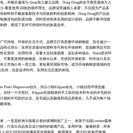
并随后邀请Tu Quan加入建立品牌。Dong Dong的名字寓意着南方人
少-重复使用-回收的循环理念。品牌深受越南人喜爱，不仅因为产品多
材料和不断探索新技术与回收材料的创新精神。Dong Dong的产品设
电脑背包的防震功能，同时坚持简单实用的设计原则。品牌不断寻找新
刺绣，展现了其对可持续时尚的执着追求。
广可持续、环保的生活方式。品牌主打高质量环保购物篮，旨在减少一
品特点突出：采用甘蔗基绿色塑料等可再生环保材料，坚固耐用且可回
性化需求；实用性强，容量大且轻便易携，适合多种场合。Hinza坚持环
、可重复使用的购物篮。自推出以来，凭借其环保材质、时尚设计及实
本土市场占有一席之地，更拓展至国际市场，成为环保购物篮领域的佼
保的支持，也是追求时尚、实用生活态度的体现。
Petter Magnusson创办，并以小镇Klippan命名。小镇自然环境优越，
历经一个半世纪，Klippan凭借精湛的手工纺织技术和专业的羊毛纺织
与设计感的羊毛纺织企业。其毛毯以高颜值和高品质闻名，几乎成为每个瑞
暖体验。
来，一直是欧洲大陆最古老的玻璃制造厂之一。坐落于法国Lorraine森林
技，打造出高品质且设计独特的玻璃产品。采用环保、健康材质，所有
A ROCHERE的玻璃器皿外观精美，耐用厚实，通过BV机构严格测