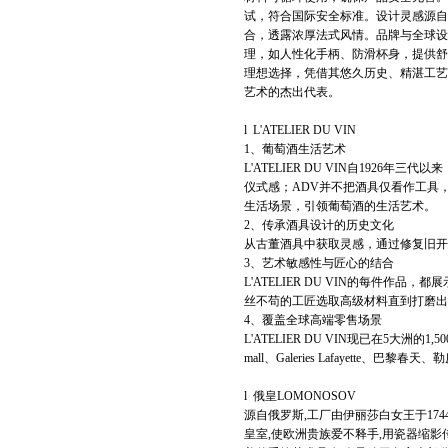
试，符合国际安全标准。设计灵感源自
合，透露浓厚法式风情。品牌与全球设
理，如人性化手柄、防滑杯身，提供舒适
理想选择，凭借其悠久历史、精湛工艺
艺术的杰出代表。
l L'ATELIER DU VIN
1、葡萄酒生活艺术
L'ATELIER DU VIN自192
仪式感；ADV并不把酒具仅看作工具
生活场景，引领葡萄酒的生活艺术。
2、传承酒具设计的历史文化
从古董酒具中获取灵感，通过修复旧开
3、艺术敏感性与匠心的结合
L'ATELIER DU VIN的每件
丝不苟的工匠选取高级材料直到打磨出
4、覆盖全球高端零售场景
L'ATELIER DU VIN现已在5大
mall、Galeries Lafayette、巴黎
l 俄皇LOMONOSOV
源自俄罗斯,工厂由伊丽莎白女王于17
皇室,使欧洲贵族爱不释手,用瓷器缩影