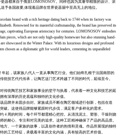
瓷器都来自于俄皇LOMONOSOV。同样也因为其奢华精致的设计、浓
礼送予各国政要,体现着品牌在世界瓷器届中至高无上的地位。
lain brand with a rich heritage dating back to 1744 when its factory was
lizabeth. Renowned for its masterful craftsmanship, the brand has preserved its
 lineage, captivating European aristocracy for centuries. LOMONOSOV embodies
celain pieces, which are not only high-quality homeware but also stunning hand-
 are showcased in the Winter Palace. With its luxurious designs and profound
chosen as a diplomatic gift for world leaders, cementing its unparalleled
02 年起，该家族八代人一直从事陶艺行业。他们始终扎根于法国南部的
传统技艺代代传承，让陶艺这门艺术跨越了不同的时代，延续至今。
现了对传统陶艺技艺和家族事业的坚守与执着，代表着一种文化和技艺的延
拥有深厚的历史底蕴和独特的文化价值。
，但该品牌并未固步自封。家族成员不断在陶艺领域进行创新，包括在造
突破。这使得品牌能够紧跟时代步伐，满足客户多样化的需求。
大约 4 周的时间，每个环节都需精心把控。从清洗泥土、塑形、干燥到烧
师的耐心、专注和对完美的追求。这种工匠精神确保了产品的高品质。
一个地方、一个家族的故事，以及创作者的热情和灵魂。作品所展现的独特
特的工艺特征，承载着丰富的文化内涵，具有较高的艺术价值。