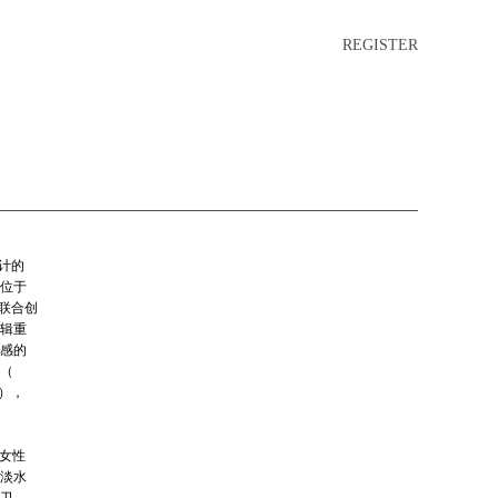
REGISTER
设计的
室位于
人联合创
辑重
感的
（
s ），
突破女性
淡水