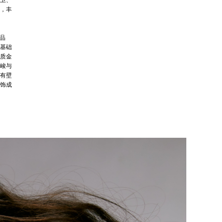
卫、
，丰
于品
基础
质金
峻与
有壁
饰成