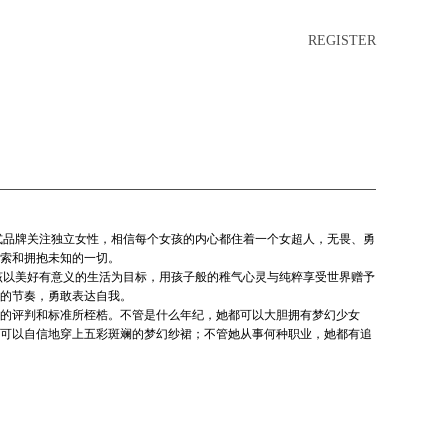
REGISTER
术化生活方式品牌关注独立女性，相信每个女孩的内心都住着一个女超人，无畏、勇
索和拥抱未知的一切。
里，人生应该以美好有意义的生活为目标，用孩子般的稚气心灵与纯粹享受世界赠予
的节奏，勇敢表达自我。
的评判和标准所桎梏。不管是什么年纪，她都可以大胆拥有梦幻少女
可以自信地穿上五彩斑斓的梦幻纱裙；不管她从事何种职业，她都有追