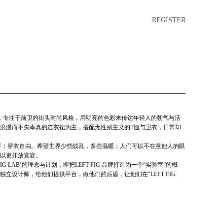
REGISTER
装品牌，专注于前卫的街头时尚风格，用明亮的色彩来传达年轻人的朝气与活
浪漫而不失率真的连衣裙为主，搭配无性别主义的T恤与卫衣，日常却
界和平；穿衣自由。希望世界少些战乱，多些温暖；人们可以不在意他人的眼
以更开放宽容。
 FIG LAB’的理念与计划，即把LEFT FIG 品牌打造为一个“实验室”的概
立设计师，给他们提供平台，做他们的后盾，让他们在“LEFT FIG