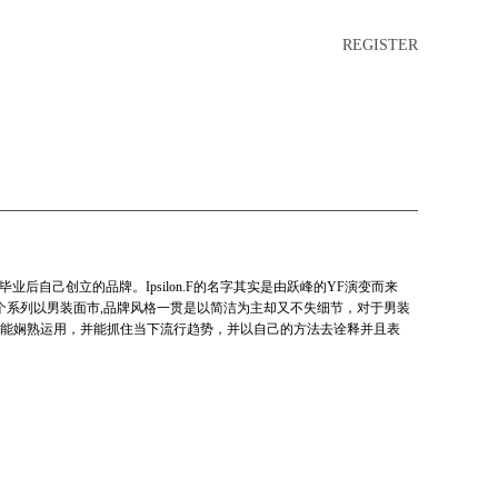
REGISTER
arangoni毕业后自己创立的品牌。Ipsilon.F的名字其实是由跃峰的YF演变而来
，第一个系列以男装面市,品牌风格一贯是以简洁为主却又不失细节，对于男装
能娴熟运用，并能抓住当下流行趋势，并以自己的方法去诠释并且表