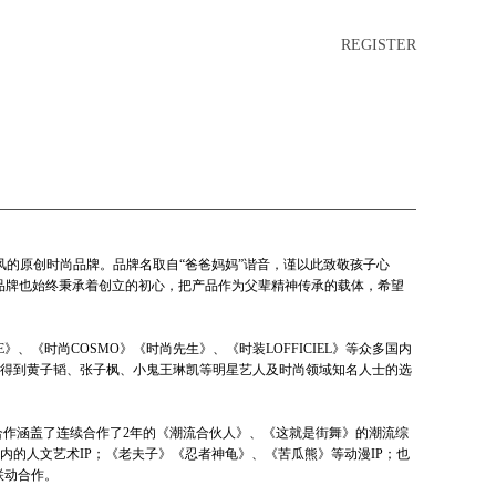
REGISTER
工业风的原创时尚品牌。品牌名取自“爸爸妈妈”谐音，谨以此致敬孩子心
辈。品牌也始终秉承着创立的初心，把产品作为父辈精神传承的载体，希望
》、《时尚COSMO》《时尚先生》、《时装LOFFICIEL》等众多国内
得到黄子韬、张子枫、小鬼王琳凯等明星艺人及时尚领域知名人士的选
名合作涵盖了连续合作了2年的《潮流合伙人》、《这就是街舞》的潮流综
内的人文艺术IP；《老夫子》《忍者神龟》、《苦瓜熊》等动漫IP；也
联动合作。